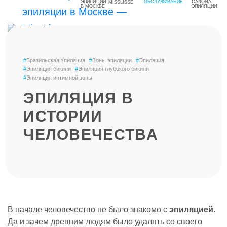
MISSLISSE
#
Бразильская эпиляция
#
Зоны эпиляции
#
Эпиляция
#
Эпиляция бикини
#
Эпиляция глубокого бикини
#
Эпиляция интимной зоны
ЭПИЛЯЦИЯ В
ИСТОРИИ
ЧЕЛОВЕЧЕСТВА
В начале человечество не было знакомо с
эпиляцией
.
Да и зачем древним людям было удалять со своего