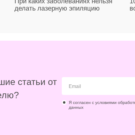
При каких заболеваниях нельзя
1
делать лазерную эпиляцию
в
шие статьи от
елю?
Я согласен с условиями обработ
данных