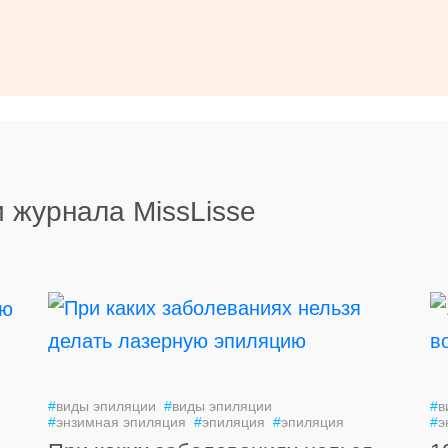
 журнала MissLisse
#
виды эпиляции
#
виды эпиляции
#
в
#
энзимная эпиляция
#
эпиляция
#
эпиляция
#
э