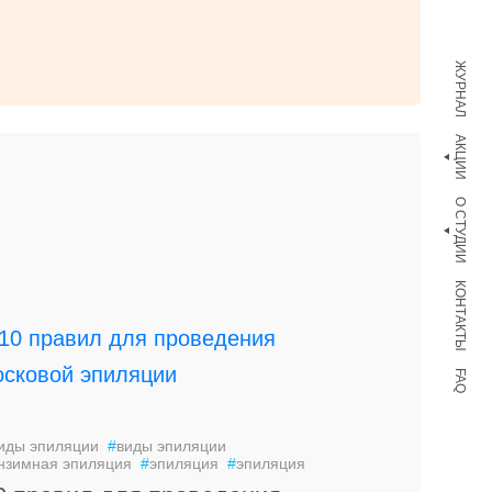
ЖУРНАЛ
АКЦИИ
О СТУДИИ
КОНТАКТЫ
FAQ
иды эпиляции
#
виды эпиляции
нзимная эпиляция
#
эпиляция
#
эпиляция