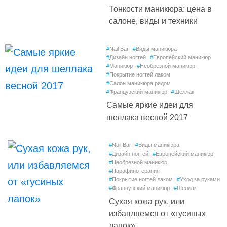
Тонкости маникюра: цена в
салоне, виды и техники
#
Nail Bar
#
Виды маникюра
#
Дизайн ногтей
#
Европейский маникюр
#
Маникюр
#
Необрезной маникюр
#
Покрытие ногтей лаком
#
Салон маникюра рядом
#
Французский маникюр
#
Шеллак
Самые яркие идеи для
шеллака весной 2017
#
Nail Bar
#
Виды маникюра
#
Дизайн ногтей
#
Европейский маникюр
#
Необрезной маникюр
#
Парафинотерапия
#
Покрытие ногтей лаком
#
Уход за руками
#
Французский маникюр
#
Шеллак
Сухая кожа рук, или
избавляемся от «гусиных
лапок»