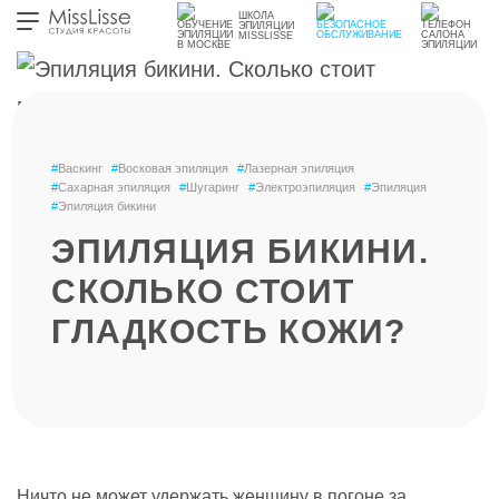
ШКОЛА
ЭПИЛЯЦИИ
MISSLISSE
#
Васкинг
#
Восковая эпиляция
#
Лазерная эпиляция
#
Сахарная эпиляция
#
Шугаринг
#
Электроэпиляция
#
Эпиляция
#
Эпиляция бикини
ЭПИЛЯЦИЯ БИКИНИ.
СКОЛЬКО СТОИТ
ГЛАДКОСТЬ КОЖИ?
Ничто не может удержать женщину в погоне за