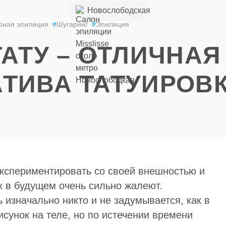
+7 (926) 852-49-
Новослободская
85
рная эпиляция
#
Шугаринг
#
Эпиляция
ТАТУ – ОТЛИЧНАЯ
ТИВА ТАТУИРОВ
экспериментировать со своей внешностью и
х в будущем очень сильно жалеют.
ь изначально никто и не задумывается, как в
сунок на теле, но по истечении времени