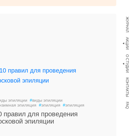
ЖУРНАЛ
АКЦИИ
О СТУДИИ
КОНТАКТЫ
иды эпиляции
#
виды эпиляции
FAQ
нзимная эпиляция
#
эпиляция
#
эпиляция
0 правил для проведения
осковой эпиляции