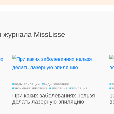
 журнала MissLisse
#
виды эпиляции
#
виды эпиляции
#
в
#
энзимная эпиляция
#
эпиляция
#
эпиляция
#
э
При каких заболеваниях нельзя
1
делать лазерную эпиляцию
в