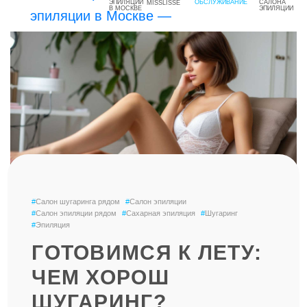
MISSLISSE
#
Салон шугаринга рядом
#
Салон эпиляции
#
Салон эпиляции рядом
#
Сахарная эпиляция
#
Шугаринг
#
Эпиляция
ГОТОВИМСЯ К ЛЕТУ:
ЧЕМ ХОРОШ
ШУГАРИНГ?