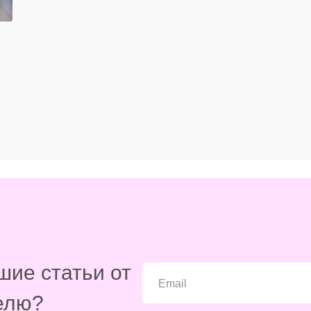
шие статьи от
елю?