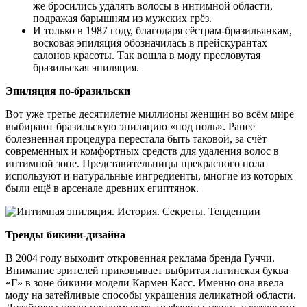
же бросились удалять волосы в интимной области,
подражая барышням из мужских грёз.
И только в 1987 году, благодаря сёстрам-бразильянкам,
восковая эпиляция обозначилась в прейскурантах
салонов красоты. Так вошла в моду пресловутая
бразильская эпиляция.
Эпиляция по-бразильски
Вот уже третье десятилетие миллионы женщин во всём мире
выбирают бразильскую эпиляцию «под ноль». Ранее
болезненная процедура перестала быть таковой, за счёт
современных и комфортных средств для удаления волос в
интимной зоне. Представительницы прекрасного пола
используют и натуральные ингредиенты, многие из которых
были ещё в арсенале древних египтянок.
Тренды бикини-дизайна
В 2004 году выходит откровенная реклама бренда Гуччи.
Внимание зрителей приковывает выбритая латинская буква
«Г» в зоне бикини модели Кармен Касс. Именно она ввела
моду на затейливые способы украшения деликатной области.