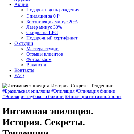
Акции
Подарок в день рождения
Эпиляция за 0 ₽
Биоэпиляция минус 20%
Лазер минус 30%
Скидка на LPG
Подарочный сертификат
О студии
Мастера студии
Отзывы клиентов
Фотоальбом
Вакансии
Контакты
FAQ
#
Бразильская эпиляция
#
Эпиляция
#
Эпиляция бикини
#
Эпиляция глубокого бикини
#
Эпиляция интимной зоны
Интимная эпиляция.
История. Секреты.
Тенденции