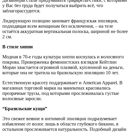
Дизайнеры стали придумывать трафареты-стики, с которыми
у Вас без труда будет получаться выбрить всё, что
заблагорассудится.
Лидирующую позицию занимает французская эпиляция,
подходящая всем женщинам без исключения, – на теле
остаётся аккуратная вертикальная полоска, шириной не более
2 см.
В стиле хиппи
Модная в 70-е годы культура хиппи коснулась и волосяного
покрова. Приверженка феминистских взглядов Кейтлин
Моран хвастается огромной плазмой, купленной на деньги,
которые она не тратила на бразильскую эпиляцию 10 лет.
Естественную красоту поддерживает и American Apparel. В
магазинах торговой марки на манекенах красовались
прозрачные трусы, под которыми прослеживалась густые
волосяные заросли.
“Бразильские кущи”
Это свежее веяние в интимной эпиляции подразумевает
избавление от волос лишь в области глубокого бикини, в
остальном прослеживается натуральность. Подобный дизайн