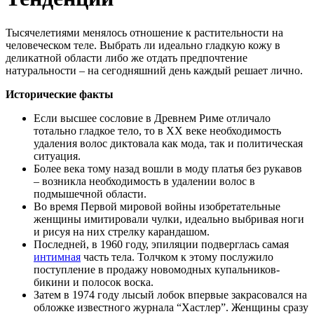
Тысячелетиями менялось отношение к растительности на
человеческом теле. Выбрать ли идеально гладкую кожу в
деликатной области либо же отдать предпочтение
натуральности – на сегодняшний день каждый решает лично.
Исторические факты
Если высшее сословие в Древнем Риме отличало
тотально гладкое тело, то в ХХ веке необходимость
удаления волос диктовала как мода, так и политическая
ситуация.
Более века тому назад вошли в моду платья без рукавов
– возникла необходимость в удалении волос в
подмышечной области.
Во время Первой мировой войны изобретательные
женщины имитировали чулки, идеально выбривая ноги
и рисуя на них стрелку карандашом.
Последней, в 1960 году, эпиляции подверглась самая
интимная
часть тела. Толчком к этому послужило
поступление в продажу новомодных купальников-
бикини и полосок воска.
Затем в 1974 году лысый лобок впервые закрасовался на
обложке известного журнала “Хастлер”. Женщины сразу