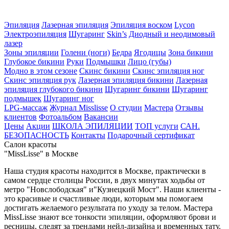
Эпиляция
Лазерная эпиляция
Эпиляция воском
Lycon
Электроэпиляция
Шугаринг
Skin’s
Диодный и неодимовый
лазер
Зоны эпиляции
Голени (ноги)
Бедра
Ягодицы
Зона бикини
Глубокое бикини
Руки
Подмышки
Лицо (губы)
Модно в этом сезоне
Скинс бикини
Скинс эпиляция ног
Скинс эпиляция рук
Лазерная эпиляция бикини
Лазерная
эпиляция глубокого бикини
Шугаринг бикини
Шугаринг
подмышек
Шугаринг ног
LPG-массаж
Журнал Misslisse
О студии
Мастера
Отзывы
клиентов
Фотоальбом
Вакансии
Цены
Акции
ШКОЛА ЭПИЛЯЦИИ
ТОП услуги
САН.
БЕЗОПАСНОСТЬ
Контакты
Подарочный сертификат
Салон красоты
"MissLisse" в Москве
Наша студия красоты находится в Москве, практически в
самом сердце столицы России, в двух минутах ходьбы от
метро "Новслободская" и"Кузнецкий Мост". Наши клиенты -
это красивые и счастливые люди, которым мы помогаем
достигать желаемого результата по уходу за телом. Мастера
MissLisse знают все тонкости эпиляции, оформляют брови и
ресницы, следят за трендами нейл-дизайна и временных тату.