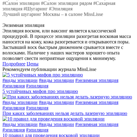
#
Салон эпиляции
#
Салон эпиляции рядом
#
Сахарная
эпиляция
#
Шугаринг
#
Эпиляция
Лучший шугаринг Москвы – в салоне MissLisse
Энзимная эпиляция
Эпиляция воском, или ваксинг является классической
процедурой. В процессе эпиляции разогретая восковая масса
наносится на кожу, кожа разогревается и открываются поры.
Застывший воск быстрым движением срывается вместе с
волосками. Наличие у наших мастеров хорошего опыта
позволяет свести неприятные ощущения к минимуму.
Подробнее
Цены
Рекомендуем публикации журнала MissLisse
#
виды эпиляции
#
виды эпиляции
#
энзимная эпиляция
#
эпиляция
#
эпиляция
5 устойчивых мифов про эпиляцию
#
виды эпиляции
#
виды эпиляции
#
энзимная эпиляция
#
эпиляция
#
эпиляция
При каких заболеваниях нельзя делать лазерную эпиляцию
#
виды эпиляции
#
виды эпиляции
#
энзимная эпиляция
#
эпиляция
#
эпиляция
10 правил для проведения восковой эпиляции