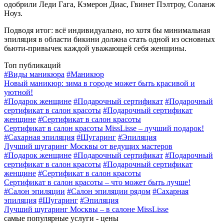
одобрили Леди Гага, Кэмерон Диас, Гвинет Пэлтроу, Соланж
Ноуз.
Подводя итог: всё индивидуально, но хотя бы минимальная
эпиляция в области бикини должна стать одной из основных
бьюти-привычек каждой уважающей себя женщины.
Топ публикаций
#
Виды маникюра
#
Маникюр
Новый маникюр: зима в городе может быть красивой и
уютной!
#
Подарок женщине
#
Подарочный сертификат
#
Подарочный
сертификат в салон красоты
#
Подарочный сертификат
женщине
#
Сертификат в салон красоты
Сертификат в салон красоты MissLisse – лучший подарок!
#
Сахарная эпиляция
#
Шугаринг
#
Эпиляция
Лучший шугаринг Москвы от ведущих мастеров
#
Подарок женщине
#
Подарочный сертификат
#
Подарочный
сертификат в салон красоты
#
Подарочный сертификат
женщине
#
Сертификат в салон красоты
Сертификат в салон красоты – что может быть лучше!
#
Салон эпиляции
#
Салон эпиляции рядом
#
Сахарная
эпиляция
#
Шугаринг
#
Эпиляция
Лучший шугаринг Москвы – в салоне MissLisse
самые популярные услуги -
цены