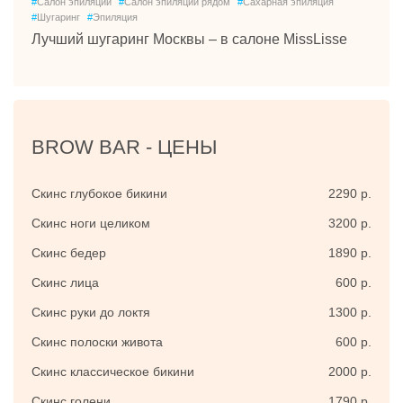
#
Салон эпиляции
#
Салон эпиляции рядом
#
Сахарная эпиляция
#
Шугаринг
#
Эпиляция
Лучший шугаринг Москвы – в салоне MissLisse
BROW BAR -
ЦЕНЫ
Скинс глубокое бикини
2290 р.
Скинс ноги целиком
3200 р.
Скинс бедер
1890 р.
Скинс лица
600 р.
Скинс руки до локтя
1300 р.
Скинс полоски живота
600 р.
Скинс классическое бикини
2000 р.
Скинс голени
1790 р.