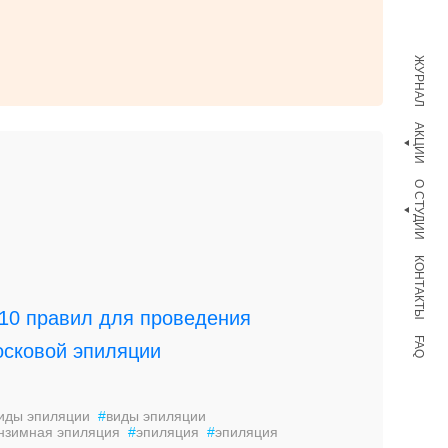
ЖУРНАЛ
АКЦИИ
О СТУДИИ
КОНТАКТЫ
FAQ
иды эпиляции
#
виды эпиляции
нзимная эпиляция
#
эпиляция
#
эпиляция