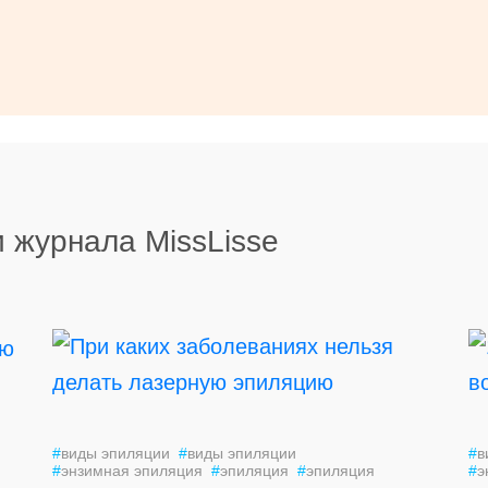
 журнала MissLisse
#
виды эпиляции
#
виды эпиляции
#
в
#
энзимная эпиляция
#
эпиляция
#
эпиляция
#
э