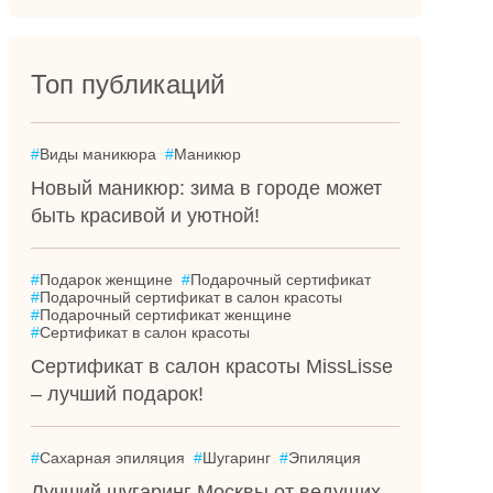
Топ публикаций
#
Виды маникюра
#
Маникюр
Новый маникюр: зима в городе может
быть красивой и уютной!
#
Подарок женщине
#
Подарочный сертификат
#
Подарочный сертификат в салон красоты
#
Подарочный сертификат женщине
#
Сертификат в салон красоты
Сертификат в салон красоты MissLisse
– лучший подарок!
#
Сахарная эпиляция
#
Шугаринг
#
Эпиляция
Лучший шугаринг Москвы от ведущих