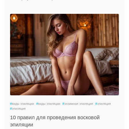
#
виды эпиляции
#
виды эпиляции
#
энзимная эпиляция
#
эпиляция
#
эпиляция
10 правил для проведения восковой
эпиляции