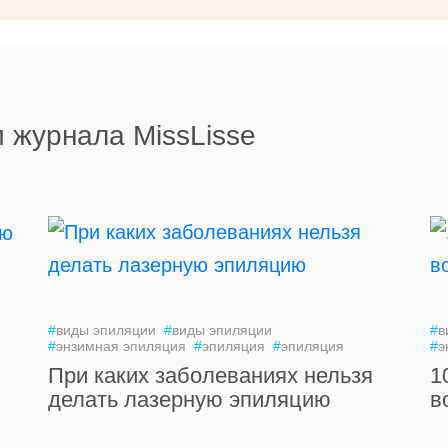
 журнала MissLisse
#
виды эпиляции
#
виды эпиляции
#
в
#
энзимная эпиляция
#
эпиляция
#
эпиляция
#
э
При каких заболеваниях нельзя
1
делать лазерную эпиляцию
в