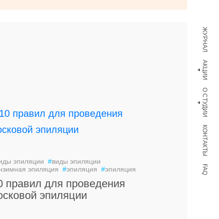
ЖУРНАЛ
АКЦИИ
О СТУДИИ
КОНТАКТЫ
иды эпиляции
#
виды эпиляции
FAQ
нзимная эпиляция
#
эпиляция
#
эпиляция
0 правил для проведения
осковой эпиляции