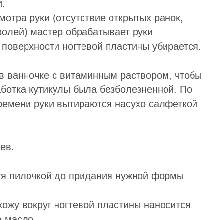
и.
отра руки (отсутствие открытых ранок,
золей) мастер обрабатывает руки
 поверхности ногтевой пластины убирается.
в ванночке с витаминным раствором, чтобы
аботка кутикулы была безболезненной. По
ремени руки вытираются насухо салфеткой
ев.
тя пилочкой до придания нужной формы
ожу вокруг ногтевой пластины наносится
е масло.