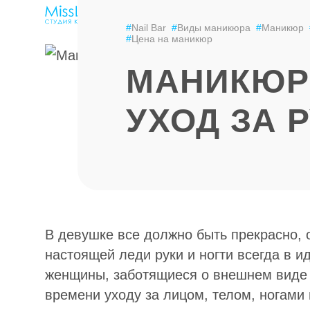
ЭПИЛЯЦИЯ
LPG-МАССАЖ
ЦЕНЫ
#
Nail Bar
#
Виды маникюра
#
Маникюр
#
Цена на маникюр
МАНИКЮР
УХОД ЗА 
В девушке все должно быть прекрасно, о
настоящей леди руки и ногти всегда в 
женщины, заботящиеся о внешнем виде 
времени уходу за лицом, телом, ногами 