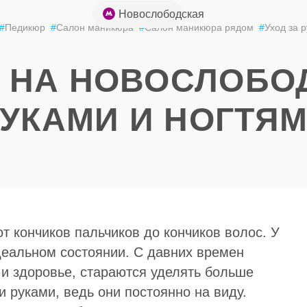
+7 (926) 852-
Новослободская
#
Педикюр
#
Салон маникюра
#
Салон маникюра рядом
#
Уход за 
49-85
 НА НОВОСЛОБО
РУКАМИ И НОГТЯ
т кончиков пальчиков до кончиков волос. У
идеальном состоянии. С давних времен
и здоровье, стараются уделять больше
и руками, ведь они постоянно на виду.