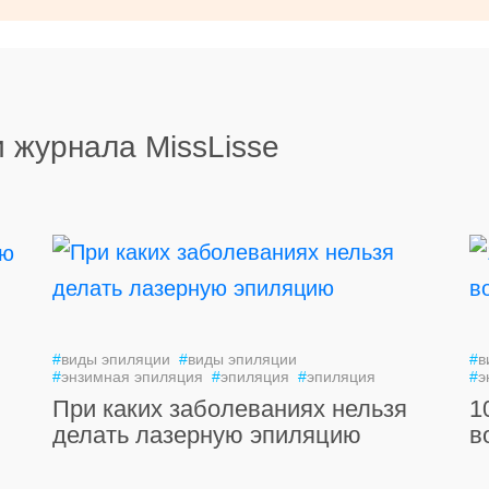
 журнала MissLisse
#
виды эпиляции
#
виды эпиляции
#
в
#
энзимная эпиляция
#
эпиляция
#
эпиляция
#
э
При каких заболеваниях нельзя
1
делать лазерную эпиляцию
в