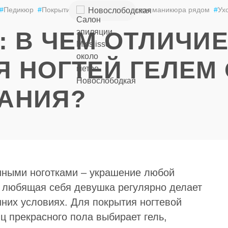
+7 (926) 852-
#
Педикюр
#
Покрытие ногтей лаком
#
Салон маникюра рядом
#
Ух
Новослободская
49-85
 В ЧЕМ ОТЛИЧИ
 НОГТЕЙ ГЕЛЕМ 
АНИЯ?
нными ноготками – украшение любой
 любящая себя девушка регулярно делает
них условиях. Для покрытия ногтевой
 прекрасного пола выбирает гель,