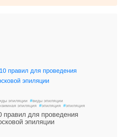
иды эпиляции
#
виды эпиляции
нзимная эпиляция
#
эпиляция
#
эпиляция
0 правил для проведения
осковой эпиляции