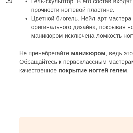
Гель-скульптор. В его состав входя
прочности ногтевой пластине.
Цветной биогель. Нейл-арт мастера
оригинального дизайна, покрывая но
маникюром исключена ломкость ног
Не пренебрегайте
маникюром
, ведь эт
Обращайтесь к первоклассным мастерам
качественное
покрытие
ногтей гелем
.