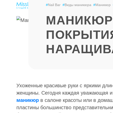
ЭПИЛЯЦИЯ
LPG-МАССАЖ
ЦЕНЫ
#
Nail Bar
#
Виды маникюра
#
Маникюр
МАНИКЮР:
ПОКРЫТИЯ
НАРАЩИВ
Ухоженные красивые руки с яркими дли
женщины. Сегодня каждая уважающая и
маникюр
в салоне красоты или в домаш
пластины большинство представительниц