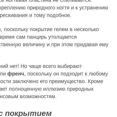
се ногтевая пластина не спиливается.
укреплению природного ногтя и к устранению
трескивания и тому подобное.
 поскольку покрытие гелем в несколько
 время сам панцирь утолщается
ественную величину и при этом придавая ему
ений нет! Но чаще всего выбирают
ли
френч
, поскольку он подходит к любому
ности заключено его преимущество. Кроме
дает полноценную иллюзию природных
ансовым возможностям.
с покрытием