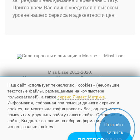
за трендами нейл-дизайна и временных тату.
Приглашаем Вас лично убедиться в высоком
уровне нашего сервиса и адекватности цен.
Miss Lisse 2011-2020.
Салон красоты. Москва, ул. Кузнецкий мост, и
Новослободская, д. 3, стр. 3
Наш сайт использует технологию «cookies» (небольшие
текстовые файлы, размещаемые на компьютере
Мы работаем ежедневно
с 10 до 21, в воскресенье - с 10 до 20.
пользователей), а также
сервис Яндекс.Метрика
.
Информация, собранная при помощи данного сервиса и
cookies, не может идентифицировать Вас, однако может
+79268524985
;
помочь нам улучшить работу нашего сайта. Оставаясь на
E-mail:
info@misslisse.ru
сайте, Вы даёте согласие на сбор информации и
Онлайн-
использование cookies.
запись