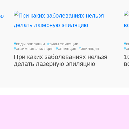
#
виды эпиляции
#
виды эпиляции
#
в
#
энзимная эпиляция
#
эпиляция
#
эпиляция
#
э
При каких заболеваниях нельзя
1
делать лазерную эпиляцию
в