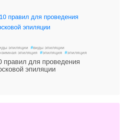
иды эпиляции
#
виды эпиляции
нзимная эпиляция
#
эпиляция
#
эпиляция
0 правил для проведения
осковой эпиляции