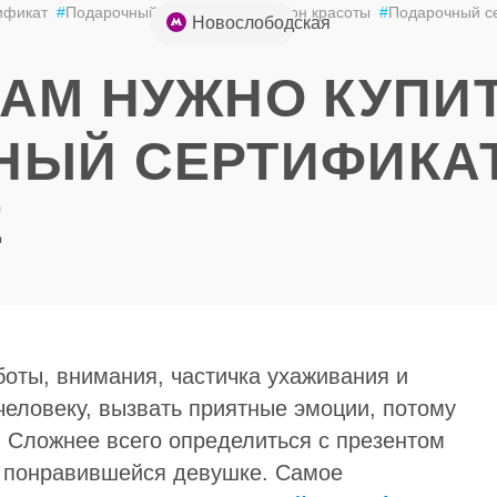
ификат
#
Подарочный сертификат в салон красоты
#
Подарочный с
+7 (926) 852-
Новослободская
49-85
АМ НУЖНО КУПИ
НЫЙ СЕРТИФИКА
Е
оты, внимания, частичка ухаживания и
человеку, вызвать приятные эмоции, потому
. Сложнее всего определиться с презентом
, понравившейся девушке. Самое