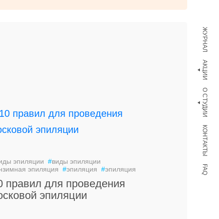
ЖУРНАЛ
АКЦИИ
О СТУДИИ
КОНТАКТЫ
иды эпиляции
#
виды эпиляции
FAQ
нзимная эпиляция
#
эпиляция
#
эпиляция
0 правил для проведения
осковой эпиляции