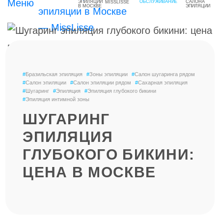
MISSLISSE
#
Бразильская эпиляция
#
Зоны эпиляции
#
Салон шугаринга рядом
#
Салон эпиляции
#
Салон эпиляции рядом
#
Сахарная эпиляция
#
Шугаринг
#
Эпиляция
#
Эпиляция глубокого бикини
#
Эпиляция интимной зоны
ШУГАРИНГ
ЭПИЛЯЦИЯ
ГЛУБОКОГО БИКИНИ:
ЦЕНА В МОСКВЕ