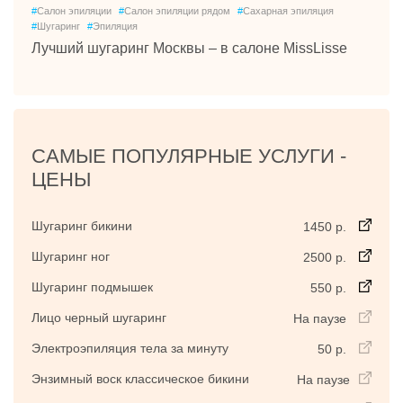
#
Салон эпиляции
#
Салон эпиляции рядом
#
Сахарная эпиляция
#
Шугаринг
#
Эпиляция
Лучший шугаринг Москвы – в салоне MissLisse
САМЫЕ ПОПУЛЯРНЫЕ УСЛУГИ -
ЦЕНЫ
Шугаринг бикини
1450 р.
Шугаринг ног
2500 р.
Шугаринг подмышек
550 р.
Лицо черный шугаринг
На паузе
Электроэпиляция тела за минуту
50 р.
Энзимный воск классическое бикини
На паузе