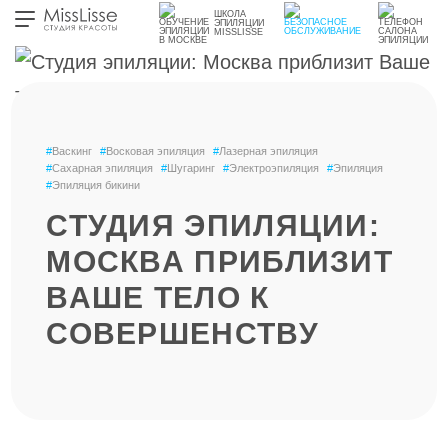
ШКОЛА
ЭПИЛЯЦИИ
MISSLISSE
#
Васкинг
#
Восковая эпиляция
#
Лазерная эпиляция
#
Сахарная эпиляция
#
Шугаринг
#
Электроэпиляция
#
Эпиляция
#
Эпиляция бикини
СТУДИЯ ЭПИЛЯЦИИ:
МОСКВА ПРИБЛИЗИТ
ВАШЕ ТЕЛО К
СОВЕРШЕНСТВУ