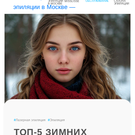
MISSLISSE
#
Лазерная эпиляция
#
Эпиляция
ТОП-5 ЗИМНИХ