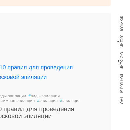
ЖУРНАЛ
АКЦИИ
О СТУДИИ
КОНТАКТЫ
иды эпиляции
#
виды эпиляции
FAQ
нзимная эпиляция
#
эпиляция
#
эпиляция
0 правил для проведения
осковой эпиляции