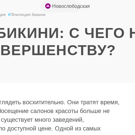
+7 (926) 852-
Новослободская
49-85
ция
#
Эпиляция бикини
БИКИНИ: С ЧЕГО 
ОВЕРШЕНСТВУ?
лядеть восхитительно. Они тратят время,
 Посещение салонов красоты больше не
существует много заведений,
по доступной цене. Одной из самых