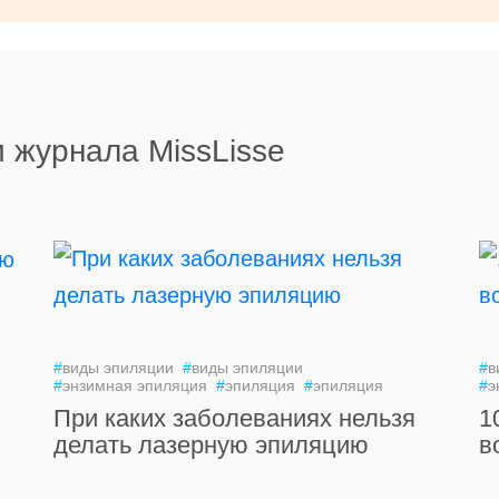
 журнала MissLisse
#
виды эпиляции
#
виды эпиляции
#
в
#
энзимная эпиляция
#
эпиляция
#
эпиляция
#
э
При каких заболеваниях нельзя
1
делать лазерную эпиляцию
в