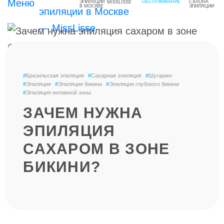
MISSLISSE
#
Бразильская эпиляция
#
Сахарная эпиляция
#
Шугаринг
#
Эпиляция
#
Эпиляция бикини
#
Эпиляция глубокого бикини
#
Эпиляция интимной зоны
ЗАЧЕМ НУЖНА
ЭПИЛЯЦИЯ
САХАРОМ В ЗОНЕ
БИКИНИ?