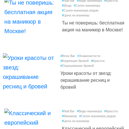
#
Nail Bar
#
Виды маникюра
#
Красота
#
Мода
#
Салон маникюра
#
Салон маникюра рядом
#
Цена на маникюр
Ты не поверишь: бесплатная
акция на маникюр в Москве!
#
Brow Bar
#
Знаменитости
#
Коррекция бровей
#
Красота
#
Окрашивание бровей
Уроки красоты от звезд:
окрашивание ресниц и
бровей
#
Nail Bar
#
Виды маникюра
#
Красота
#
Маникюр
#
Салон маникюра рядом
#
Цена на маникюр
Классический и европейский