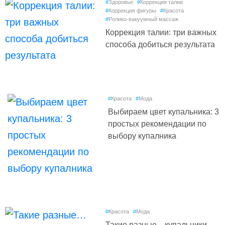
#
Здоровье
#
Коррекция талии
#
Коррекция фигуры
#
Красота
#
Ролико-вакуумный массаж
Коррекция талии: три важных
способа добиться результата
#
Красота
#
Мода
Выбираем цвет купальника: 3
простых рекомендации по
выбору купалника
#
Красота
#
Мода
Такие разные…купальники